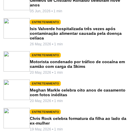
Gémeos de Cristiano Ronaldo celebram nove
anos
05 Jun, 2026 • 1 min
ENTRETENIMENTO
Isis Valverde hospitalizada três vezes após
contaminação alimentar causada pela doença
celíaca
26 May, 2026 • 1 min
ENTRETENIMENTO
Motorista condenado por tráfico de cocaína em
camião com carga da Skims
20 May, 2026 • 1 min
ENTRETENIMENTO
Meghan Markle celebra oito anos de casamento
com fotos inéditas
20 May, 2026 • 1 min
ENTRETENIMENTO
Chris Rock celebra formatura da filha ao lado da
ex-mulher
19 May, 2026 • 1 min