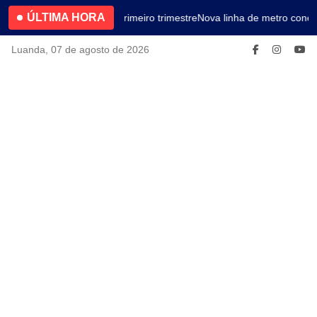
ÚLTIMA HORA
4.2% no primeiro trimestre
Nova linha de metro conec
Luanda, 07 de agosto de 2026