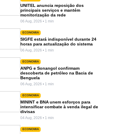
UNITEL anuncia reposição dos
principais serviços e mantém
monitorização da rede
06 Aug, 2026 • 1 min
ECONOMIA
SIGFE estará indisponível durante 24
horas para actualização do sistema
06 Aug, 2026 • 1 min
ECONOMIA
ANPG e Sonangol confirmam
descoberta de petróleo na Bacia de
Benguela
06 Aug, 2026 • 1 min
ECONOMIA
MININT e BNA unem esforços para
intensificar combate à venda ilegal de
divisas
04 Aug, 2026 • 1 min
ECONOMIA