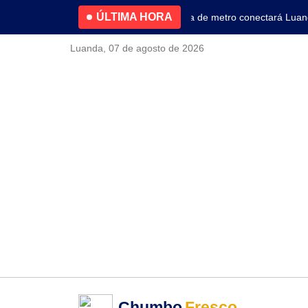
ÚLTIMA HORA
4.2% no primeiro trimestre
Nova linha de metro conectará Luanda 
Luanda, 07 de agosto de 2026
Chumbo
Fresco