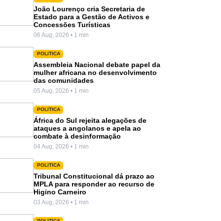
João Lourenço cria Secretaria de
Estado para a Gestão de Activos e
Concessões Turísticas
06 Aug, 2026 • 1 min
POLITICA
Assembleia Nacional debate papel da
mulher africana no desenvolvimento
das comunidades
05 Aug, 2026 • 1 min
POLITICA
África do Sul rejeita alegações de
ataques a angolanos e apela ao
combate à desinformação
04 Aug, 2026 • 1 min
POLITICA
Tribunal Constitucional dá prazo ao
MPLA para responder ao recurso de
Higino Carneiro
03 Aug, 2026 • 1 min
POLITICA