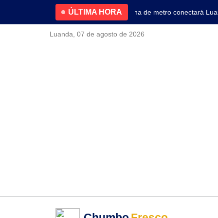
ÚLTIMA HORA
4.2% no primeiro trimestre
Nova linha de metro conectará Luanda
Luanda, 07 de agosto de 2026
Chumbo
Fresco