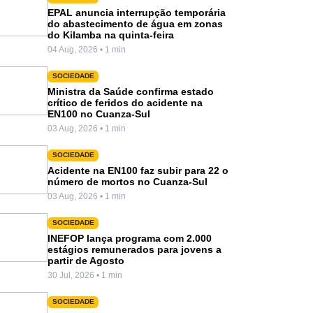
EPAL anuncia interrupção temporária
do abastecimento de água em zonas
do Kilamba na quinta-feira
04 Aug, 2026 • 1 min
SOCIEDADE
Ministra da Saúde confirma estado
crítico de feridos do acidente na
EN100 no Cuanza-Sul
03 Aug, 2026 • 1 min
SOCIEDADE
Acidente na EN100 faz subir para 22 o
número de mortos no Cuanza-Sul
03 Aug, 2026 • 1 min
SOCIEDADE
INEFOP lança programa com 2.000
estágios remunerados para jovens a
partir de Agosto
30 Jul, 2026 • 1 min
SOCIEDADE