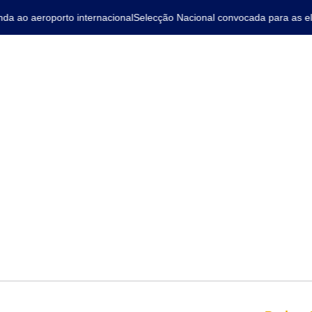
ao aeroporto internacional
Selecção Nacional convocada para as elim