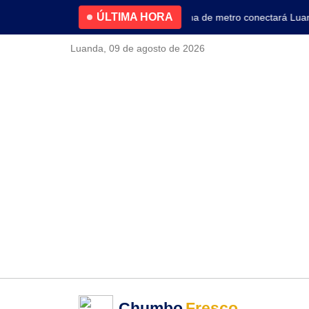
ÚLTIMA HORA
4.2% no primeiro trimestre
Nova linha de metro conectará Luanda 
Luanda, 09 de agosto de 2026
Chumbo
Fresco