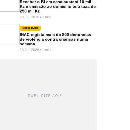
Receber o BI em casa custará 10 mil
Kz e emissão ao domicílio terá taxa de
250 mil Kz
29 Jul, 2026 • 1 min
SOCIEDADE
INAC regista mais de 800 denúncias
de violência contra crianças numa
semana
28 Jul, 2026 • 1 min
PUBLICITE AQUI