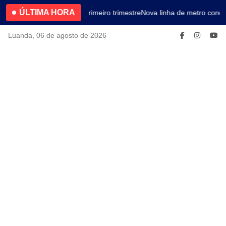
ÚLTIMA HORA
4.2% no primeiro trimestre
Nova linha de metro conec
Luanda, 06 de agosto de 2026