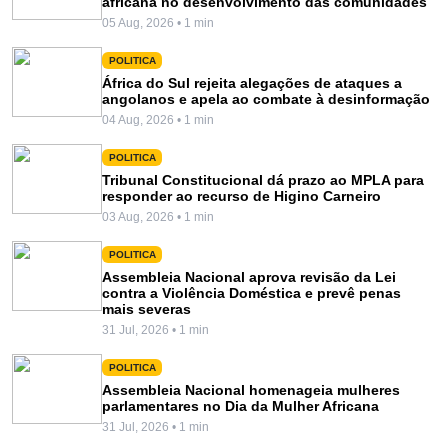
africana no desenvolvimento das comunidades
05 Aug, 2026 • 1 min
POLITICA
África do Sul rejeita alegações de ataques a
angolanos e apela ao combate à desinformação
04 Aug, 2026 • 1 min
POLITICA
Tribunal Constitucional dá prazo ao MPLA para
responder ao recurso de Higino Carneiro
03 Aug, 2026 • 1 min
POLITICA
Assembleia Nacional aprova revisão da Lei
contra a Violência Doméstica e prevê penas
mais severas
31 Jul, 2026 • 1 min
POLITICA
Assembleia Nacional homenageia mulheres
parlamentares no Dia da Mulher Africana
31 Jul, 2026 • 1 min