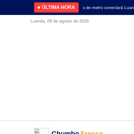
ÚLTIMA HORA
4.2% no primeiro trimestre
Nova linha de metro conectará Luanda ao
Luanda, 08 de agosto de 2026
Chumbo
Fresco