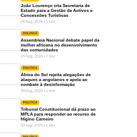
João Lourenço cria Secretaria de
Estado para a Gestão de Activos e
Concessões Turísticas
06 Aug, 2026 • 1 min
POLITICA
Assembleia Nacional debate papel da
mulher africana no desenvolvimento
das comunidades
05 Aug, 2026 • 1 min
POLITICA
África do Sul rejeita alegações de
ataques a angolanos e apela ao
combate à desinformação
04 Aug, 2026 • 1 min
POLITICA
Tribunal Constitucional dá prazo ao
MPLA para responder ao recurso de
Higino Carneiro
03 Aug, 2026 • 1 min
POLITICA