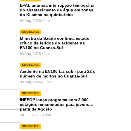
EPAL anuncia interrupção temporária
do abastecimento de água em zonas
do Kilamba na quinta-feira
04 Aug, 2026 • 1 min
SOCIEDADE
Ministra da Saúde confirma estado
crítico de feridos do acidente na
EN100 no Cuanza-Sul
03 Aug, 2026 • 1 min
SOCIEDADE
Acidente na EN100 faz subir para 22 o
número de mortos no Cuanza-Sul
03 Aug, 2026 • 1 min
SOCIEDADE
INEFOP lança programa com 2.000
estágios remunerados para jovens a
partir de Agosto
30 Jul, 2026 • 1 min
SOCIEDADE