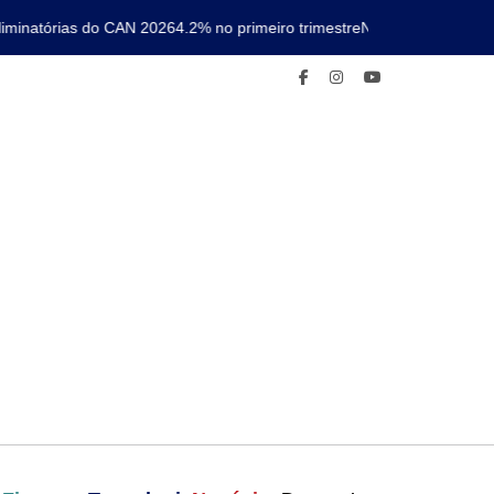
inatórias do CAN 2026
4.2% no primeiro trimestre
Nova linha de metro c