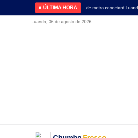
ÚLTIMA HORA
4.2% no primeiro trimestre
Nova linha de metro conectará Luanda a
Luanda, 06 de agosto de 2026
Chumbo
Fresco