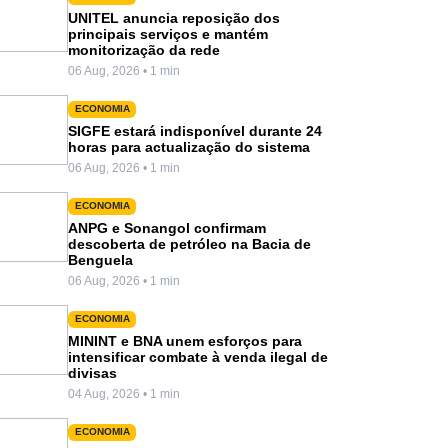
UNITEL anuncia reposição dos
principais serviços e mantém
monitorização da rede
06 Aug, 2026 • 1 min
ECONOMIA
SIGFE estará indisponível durante 24
horas para actualização do sistema
06 Aug, 2026 • 1 min
ECONOMIA
ANPG e Sonangol confirmam
descoberta de petróleo na Bacia de
Benguela
06 Aug, 2026 • 1 min
ECONOMIA
MININT e BNA unem esforços para
intensificar combate à venda ilegal de
divisas
04 Aug, 2026 • 1 min
ECONOMIA