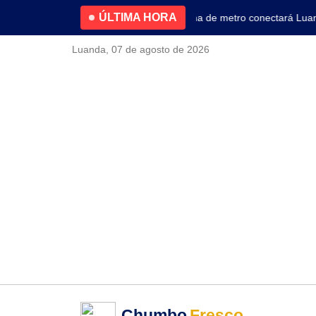
ÚLTIMA HORA
4.2% no primeiro trimestre
Nova linha de metro conectará Luanda 
Luanda, 07 de agosto de 2026
Chumbo
Fresco