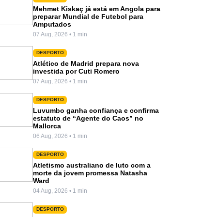
Mehmet Kiskaç já está em Angola para
preparar Mundial de Futebol para
Amputados
07 Aug, 2026 • 1 min
DESPORTO
Atlético de Madrid prepara nova
investida por Cuti Romero
07 Aug, 2026 • 1 min
DESPORTO
Luvumbo ganha confiança e confirma
estatuto de “Agente do Caos” no
Mallorca
06 Aug, 2026 • 1 min
DESPORTO
Atletismo australiano de luto com a
morte da jovem promessa Natasha
Ward
04 Aug, 2026 • 1 min
DESPORTO