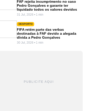
FAF rejeita incumprimento no caso
Pedro Gonçalves e garante ter
liquidado todos os valores devidos
31 Jul, 2026 • 1 min
DESPORTO
FIFA retém parte das verbas
destinadas à FAF devido a alegada
dívida a Pedro Gonçalves
30 Jul, 2026 • 1 min
PUBLICITE AQUI