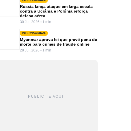
Rússia lança ataque em larga escala
contra a Ucrânia e Polónia reforça
defesa aérea
30 Jul, 2026 • 1 min
INTERNACIONAL
Myanmar aprova lei que prevê pena de
morte para crimes de fraude online
28 Jul, 2026 • 1 min
PUBLICITE AQUI