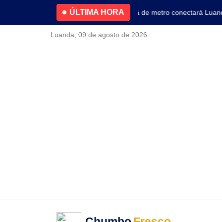
ÚLTIMA HORA
4.2% no primeiro trimestre
Nova linha de metro conectará Luanda a
Luanda, 09 de agosto de 2026
Chumbo
Fresco