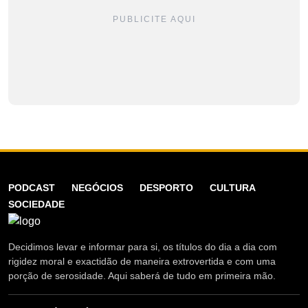
PUBLICITE AQUI
PODCAST
NEGÓCIOS
DESPORTO
CULTURA
SOCIEDADE
Decidimos levar e informar para si, os títulos do dia a dia com
rigidez moral e exactidão de maneira extrovertida e com uma
porção de serosidade. Aqui saberá de tudo em primeira mão.