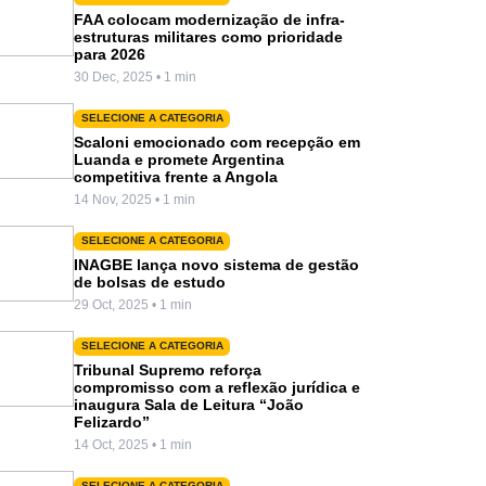
FAA colocam modernização de infra-
estruturas militares como prioridade
para 2026
30 Dec, 2025 • 1 min
SELECIONE A CATEGORIA
Scaloni emocionado com recepção em
Luanda e promete Argentina
competitiva frente a Angola
14 Nov, 2025 • 1 min
SELECIONE A CATEGORIA
INAGBE lança novo sistema de gestão
de bolsas de estudo
29 Oct, 2025 • 1 min
SELECIONE A CATEGORIA
Tribunal Supremo reforça
compromisso com a reflexão jurídica e
inaugura Sala de Leitura “João
Felizardo”
14 Oct, 2025 • 1 min
SELECIONE A CATEGORIA