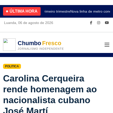
ÚLTIMA HORA
4.2% no primeiro trimestre
Nova linha de metro conec
Luanda, 06 de agosto de 2026
Chumbo
Fresco
JORNALISMO INDEPENDENTE
POLITICA
Carolina Cerqueira
rende homenagem ao
nacionalista cubano
José Martí