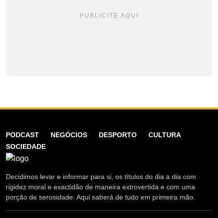
PUBLICITE AQUI
PODCAST
NEGÓCIOS
DESPORTO
CULTURA
SOCIEDADE
Decidimos levar e informar para si, os títulos do dia a dia com
rigidez moral e exactidão de maneira extrovertida e com uma
porção de serosidade. Aqui saberá de tudo em primeira mão.