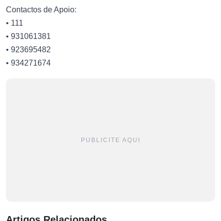
Contactos de Apoio:
• 111
• 931061381
• 923695482
• 934271674
PUBLICITE AQUI
Artigos Relacionados