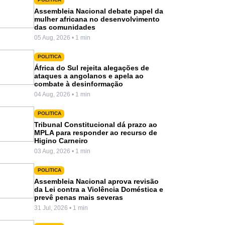
Assembleia Nacional debate papel da
mulher africana no desenvolvimento
das comunidades
05 Aug, 2026 • 1 min
POLITICA
África do Sul rejeita alegações de
ataques a angolanos e apela ao
combate à desinformação
04 Aug, 2026 • 1 min
POLITICA
Tribunal Constitucional dá prazo ao
MPLA para responder ao recurso de
Higino Carneiro
03 Aug, 2026 • 1 min
POLITICA
Assembleia Nacional aprova revisão
da Lei contra a Violência Doméstica e
prevê penas mais severas
31 Jul, 2026 • 1 min