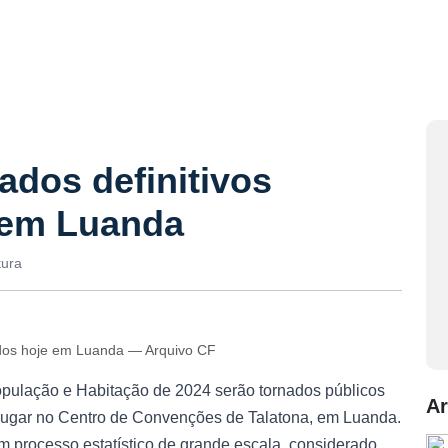
ados definitivos
 em Luanda
tura
ados hoje em Luanda — Arquivo CF
opulação e Habitação de 2024 serão tornados públicos
Ar
rá lugar no Centro de Convenções de Talatona, em Luanda.
 processo estatístico de grande escala, considerado