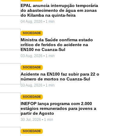
EPAL anuncia interrupção temporária
do abastecimento de água em zonas
do Kilamba na quinta-feira
04 Aug, 2026 • 1 min
SOCIEDADE
Ministra da Saúde confirma estado
crítico de feridos do acidente na
EN100 no Cuanza-Sul
03 Aug, 2026 • 1 min
SOCIEDADE
Acidente na EN100 faz subir para 22 o
número de mortos no Cuanza-Sul
03 Aug, 2026 • 1 min
SOCIEDADE
INEFOP lança programa com 2.000
estágios remunerados para jovens a
partir de Agosto
30 Jul, 2026 • 1 min
SOCIEDADE