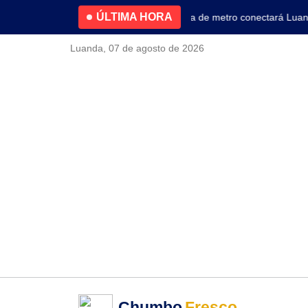
ÚLTIMA HORA
4.2% no primeiro trimestre
Nova linha de metro conectará Luanda 
Luanda, 07 de agosto de 2026
Chumbo
Fresco