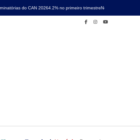
natórias do CAN 2026
4.2% no primeiro trimestre
Nova linha de metro c