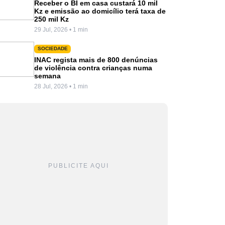
Receber o BI em casa custará 10 mil
Kz e emissão ao domicílio terá taxa de
250 mil Kz
29 Jul, 2026 • 1 min
SOCIEDADE
INAC regista mais de 800 denúncias
de violência contra crianças numa
semana
28 Jul, 2026 • 1 min
PUBLICITE AQUI