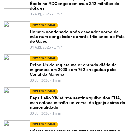
Ébola na RDCongo com mais 242 milhões de
dólares
06 Aug, 2026 • 1 min
INTERNACIONAL
Homem condenado após esconder corpo da
mãe num congelador durante três anos no País
de Gales
04 Aug, 2026 • 1 min
INTERNACIONAL
Reino Unido regista maior entrada diária de
migrantes em 2026 com 752 chegadas pelo
Canal da Mancha
30 Jul, 2026 • 1 min
INTERNACIONAL
Papa Leão XIV afirma sentir orgulho dos EUA,
mas coloca missão universal da Igreja acima da
nacionalidade
30 Jul, 2026 • 1 min
INTERNACIONAL
Rússia lança ataque em larga escala contra a