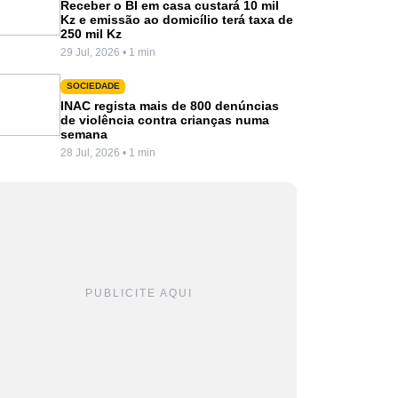
Receber o BI em casa custará 10 mil
Kz e emissão ao domicílio terá taxa de
250 mil Kz
29 Jul, 2026 • 1 min
SOCIEDADE
INAC regista mais de 800 denúncias
de violência contra crianças numa
semana
28 Jul, 2026 • 1 min
PUBLICITE AQUI