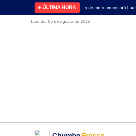
ÚLTIMA HORA
4.2% no primeiro trimestre
Nova linha de metro conectará Luanda 
Luanda, 06 de agosto de 2026
Chumbo
Fresco