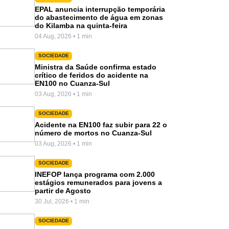
EPAL anuncia interrupção temporária
do abastecimento de água em zonas
do Kilamba na quinta-feira
04 Aug, 2026 • 1 min
SOCIEDADE
Ministra da Saúde confirma estado
crítico de feridos do acidente na
EN100 no Cuanza-Sul
03 Aug, 2026 • 1 min
SOCIEDADE
Acidente na EN100 faz subir para 22 o
número de mortos no Cuanza-Sul
03 Aug, 2026 • 1 min
SOCIEDADE
INEFOP lança programa com 2.000
estágios remunerados para jovens a
partir de Agosto
30 Jul, 2026 • 1 min
SOCIEDADE