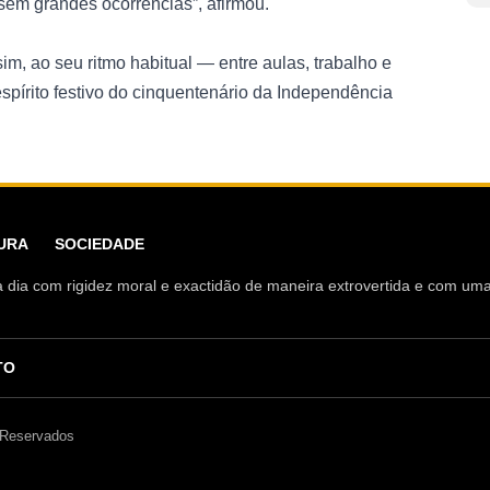
 sem grandes ocorrências”, afirmou.
m, ao seu ritmo habitual — entre aulas, trabalho e
spírito festivo do cinquentenário da Independência
URA
SOCIEDADE
ia a dia com rigidez moral e exactidão de maneira extrovertida e com u
TO
 Reservados