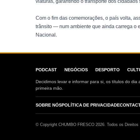
viaturas, garantindo o transporte dos cidadãos
Com o fim das comemorações, o país volta, assi
trânsito — num ambiente que ainda carrega o e
Nacional.
PODCAST
NEGÓCIOS
DESPORTO
CULT
Decidimos levar e informar para si, os títulos do d
primeira mão.
SOBRE NÓS
POLÍTICA DE PRIVACIDADE
CONTAC
© Copyright CHUMBO FRESCO 2026. Todos os Direitos