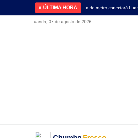
ÚLTIMA HORA
4.2% no primeiro trimestre
Nova linha de metro conectará Luanda
Luanda, 07 de agosto de 2026
Chumbo
Fresco