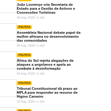
João Lourenço cria Secretaria de
Estado para a Gestão de Activos e
Concessões Turísticas
06 Aug, 2026 • 1 min
POLITICA
Assembleia Nacional debate papel da
mulher africana no desenvolvimento
das comunidades
05 Aug, 2026 • 1 min
POLITICA
África do Sul rejeita alegações de
ataques a angolanos e apela ao
combate à desinformação
04 Aug, 2026 • 1 min
POLITICA
Tribunal Constitucional dá prazo ao
MPLA para responder ao recurso de
Higino Carneiro
03 Aug, 2026 • 1 min
POLITICA