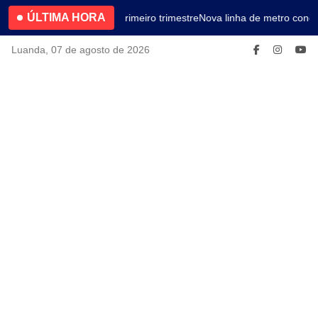
ÚLTIMA HORA
4.2% no primeiro trimestre
Nova linha de metro conec
Luanda, 07 de agosto de 2026