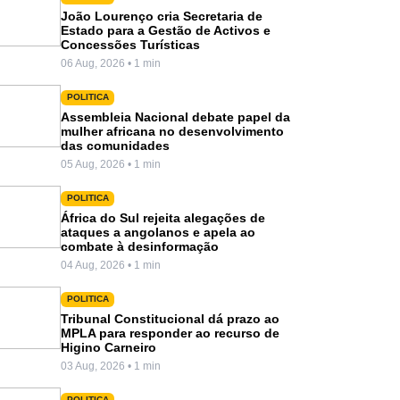
João Lourenço cria Secretaria de
Estado para a Gestão de Activos e
Concessões Turísticas
06 Aug, 2026 • 1 min
POLITICA
Assembleia Nacional debate papel da
mulher africana no desenvolvimento
das comunidades
05 Aug, 2026 • 1 min
POLITICA
África do Sul rejeita alegações de
ataques a angolanos e apela ao
combate à desinformação
04 Aug, 2026 • 1 min
POLITICA
Tribunal Constitucional dá prazo ao
MPLA para responder ao recurso de
Higino Carneiro
03 Aug, 2026 • 1 min
POLITICA