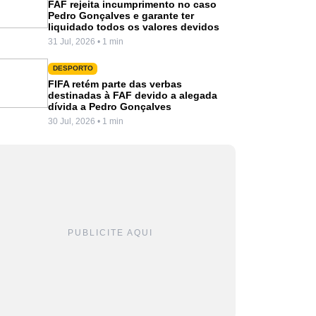
FAF rejeita incumprimento no caso
Pedro Gonçalves e garante ter
liquidado todos os valores devidos
31 Jul, 2026 • 1 min
DESPORTO
FIFA retém parte das verbas
destinadas à FAF devido a alegada
dívida a Pedro Gonçalves
30 Jul, 2026 • 1 min
PUBLICITE AQUI