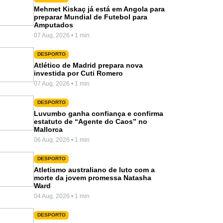
Mehmet Kiskaç já está em Angola para
preparar Mundial de Futebol para
Amputados
07 Aug, 2026 • 1 min
DESPORTO
Atlético de Madrid prepara nova
investida por Cuti Romero
07 Aug, 2026 • 1 min
DESPORTO
Luvumbo ganha confiança e confirma
estatuto de “Agente do Caos” no
Mallorca
06 Aug, 2026 • 1 min
DESPORTO
Atletismo australiano de luto com a
morte da jovem promessa Natasha
Ward
04 Aug, 2026 • 1 min
DESPORTO