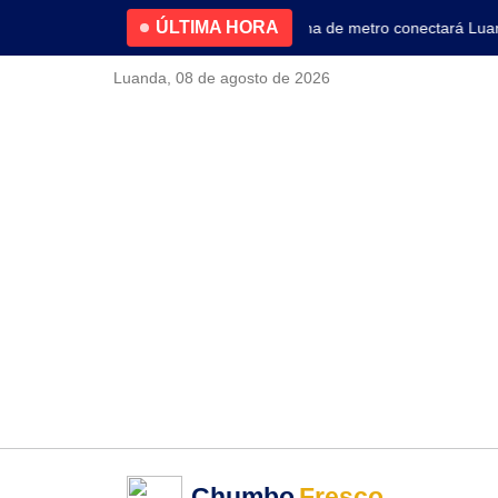
ÚLTIMA HORA
4.2% no primeiro trimestre
Nova linha de metro conectará Luanda 
Luanda, 08 de agosto de 2026
Chumbo
Fresco