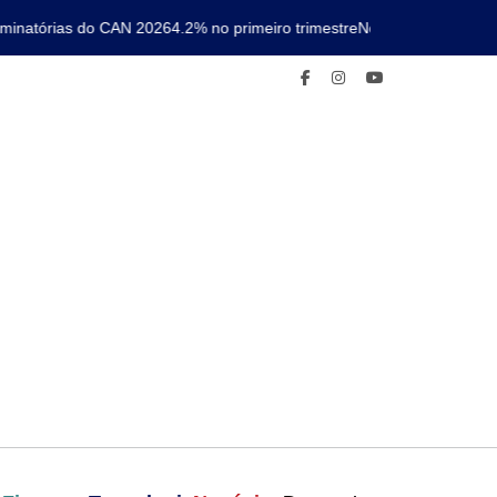
natórias do CAN 2026
4.2% no primeiro trimestre
Nova linha de metro c