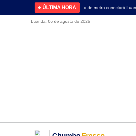
ÚLTIMA HORA
4.2% no primeiro trimestre
Nova linha de metro conectará Luanda 
Luanda, 06 de agosto de 2026
Chumbo
Fresco