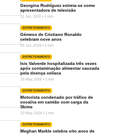
Georgina Rodríguez estreia-se como
apresentadora de televisão
11 Jun, 2026 • 1 min
ENTRETENIMENTO
Gémeos de Cristiano Ronaldo
celebram nove anos
05 Jun, 2026 • 1 min
ENTRETENIMENTO
Isis Valverde hospitalizada três vezes
após contaminação alimentar causada
pela doença celíaca
26 May, 2026 • 1 min
ENTRETENIMENTO
Motorista condenado por tráfico de
cocaína em camião com carga da
Skims
20 May, 2026 • 1 min
ENTRETENIMENTO
Meghan Markle celebra oito anos de