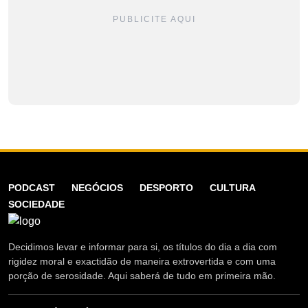
PUBLICITE AQUI
PODCAST
NEGÓCIOS
DESPORTO
CULTURA
SOCIEDADE
Decidimos levar e informar para si, os títulos do dia a dia com
rigidez moral e exactidão de maneira extrovertida e com uma
porção de serosidade. Aqui saberá de tudo em primeira mão.