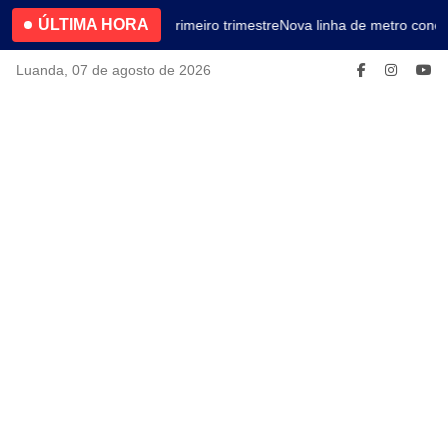
ÚLTIMA HORA
4.2% no primeiro trimestre
Nova linha de metro conec
Luanda, 07 de agosto de 2026