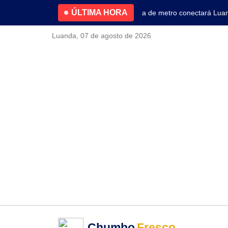
ÚLTIMA HORA
4.2% no primeiro trimestre
Nova linha de metro conectará Luanda
Luanda, 07 de agosto de 2026
Chumbo
Fresco