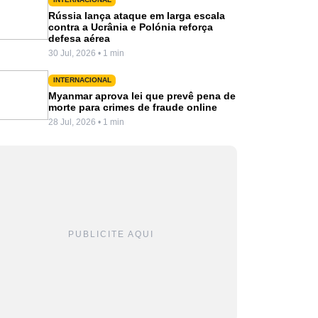
Rússia lança ataque em larga escala
contra a Ucrânia e Polónia reforça
defesa aérea
30 Jul, 2026 • 1 min
INTERNACIONAL
Myanmar aprova lei que prevê pena de
morte para crimes de fraude online
28 Jul, 2026 • 1 min
PUBLICITE AQUI