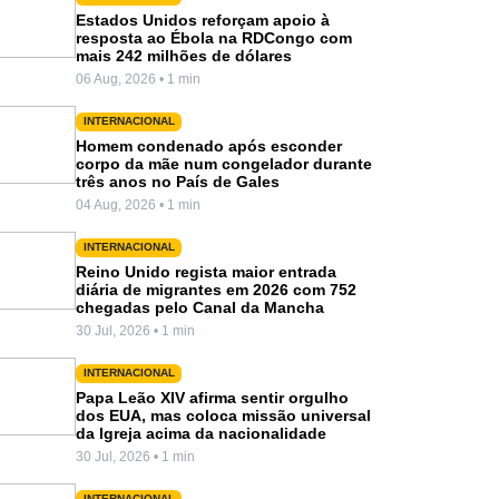
Estados Unidos reforçam apoio à
resposta ao Ébola na RDCongo com
mais 242 milhões de dólares
06 Aug, 2026 • 1 min
INTERNACIONAL
Homem condenado após esconder
corpo da mãe num congelador durante
três anos no País de Gales
04 Aug, 2026 • 1 min
INTERNACIONAL
Reino Unido regista maior entrada
diária de migrantes em 2026 com 752
chegadas pelo Canal da Mancha
30 Jul, 2026 • 1 min
INTERNACIONAL
Papa Leão XIV afirma sentir orgulho
dos EUA, mas coloca missão universal
da Igreja acima da nacionalidade
30 Jul, 2026 • 1 min
INTERNACIONAL