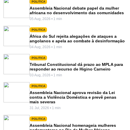
POLITICA
Assembleia Nacional debate papel da mulher
africana no desenvolvimento das comunidades
05 Aug, 2026 • 1 min
POLITICA
África do Sul rejeita alegações de ataques a
angolanos e apela ao combate à desinformação
04 Aug, 2026 • 1 min
POLITICA
Tribunal Constitucional dá prazo ao MPLA para
responder ao recurso de Higino Carneiro
03 Aug, 2026 • 1 min
POLITICA
Assembleia Nacional aprova revisão da Lei
contra a Violência Doméstica e prevê penas
mais severas
31 Jul, 2026 • 1 min
POLITICA
Assembleia Nacional homenageia mulheres
parlamentares no Dia da Mulher Africana