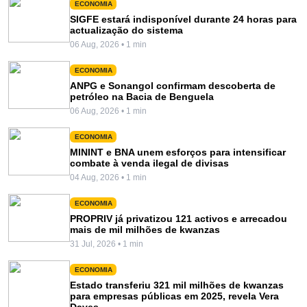
ECONOMIA
SIGFE estará indisponível durante 24 horas para
actualização do sistema
06 Aug, 2026 • 1 min
ECONOMIA
ANPG e Sonangol confirmam descoberta de
petróleo na Bacia de Benguela
06 Aug, 2026 • 1 min
ECONOMIA
MININT e BNA unem esforços para intensificar
combate à venda ilegal de divisas
04 Aug, 2026 • 1 min
ECONOMIA
PROPRIV já privatizou 121 activos e arrecadou
mais de mil milhões de kwanzas
31 Jul, 2026 • 1 min
ECONOMIA
Estado transferiu 321 mil milhões de kwanzas
para empresas públicas em 2025, revela Vera
Daves