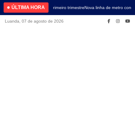
ÚLTIMA HORA
4.2% no primeiro trimestre
Nova linha de metro conec
Luanda, 07 de agosto de 2026