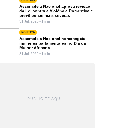
Assembleia Nacional aprova revisão
da Lei contra a Violência Doméstica e
prevê penas mais severas
31 Jul, 2026 • 1 min
POLITICA
Assembleia Nacional homenageia
mulheres parlamentares no Dia da
Mulher Africana
31 Jul, 2026 • 1 min
PUBLICITE AQUI