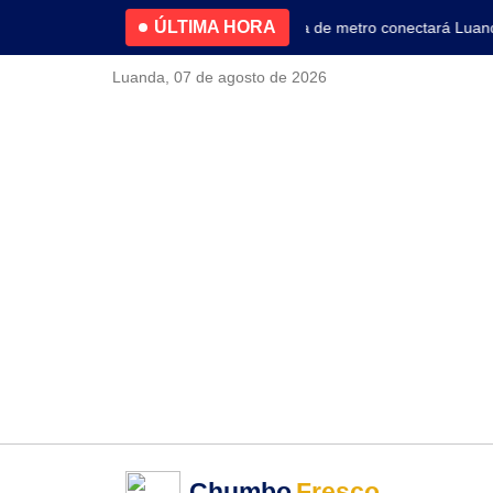
ÚLTIMA HORA
4.2% no primeiro trimestre
Nova linha de metro conectará Luanda 
Luanda, 07 de agosto de 2026
Chumbo
Fresco