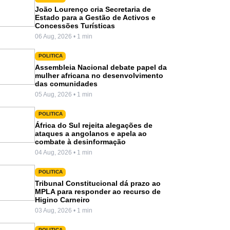
João Lourenço cria Secretaria de
Estado para a Gestão de Activos e
Concessões Turísticas
06 Aug, 2026 • 1 min
POLITICA
Assembleia Nacional debate papel da
mulher africana no desenvolvimento
das comunidades
05 Aug, 2026 • 1 min
POLITICA
África do Sul rejeita alegações de
ataques a angolanos e apela ao
combate à desinformação
04 Aug, 2026 • 1 min
POLITICA
Tribunal Constitucional dá prazo ao
MPLA para responder ao recurso de
Higino Carneiro
03 Aug, 2026 • 1 min
POLITICA