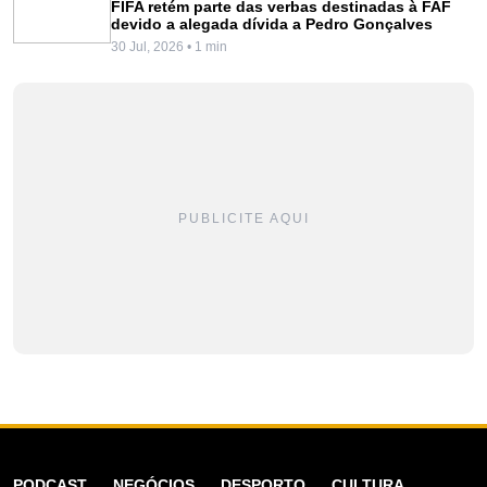
FIFA retém parte das verbas destinadas à FAF
devido a alegada dívida a Pedro Gonçalves
30 Jul, 2026 • 1 min
PUBLICITE AQUI
PODCAST
NEGÓCIOS
DESPORTO
CULTURA