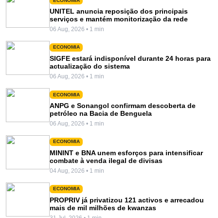
ECONOMIA
UNITEL anuncia reposição dos principais
serviços e mantém monitorização da rede
06 Aug, 2026 • 1 min
ECONOMIA
SIGFE estará indisponível durante 24 horas para
actualização do sistema
06 Aug, 2026 • 1 min
ECONOMIA
ANPG e Sonangol confirmam descoberta de
petróleo na Bacia de Benguela
06 Aug, 2026 • 1 min
ECONOMIA
MININT e BNA unem esforços para intensificar
combate à venda ilegal de divisas
04 Aug, 2026 • 1 min
ECONOMIA
PROPRIV já privatizou 121 activos e arrecadou
mais de mil milhões de kwanzas
31 Jul, 2026 • 1 min