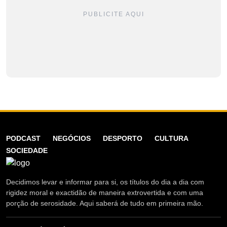
PUBLICITE AQUI
PODCAST
NEGÓCIOS
DESPORTO
CULTURA
SOCIEDADE
Decidimos levar e informar para si, os títulos do dia a dia com
rigidez moral e exactidão de maneira extrovertida e com uma
porção de serosidade. Aqui saberá de tudo em primeira mão.