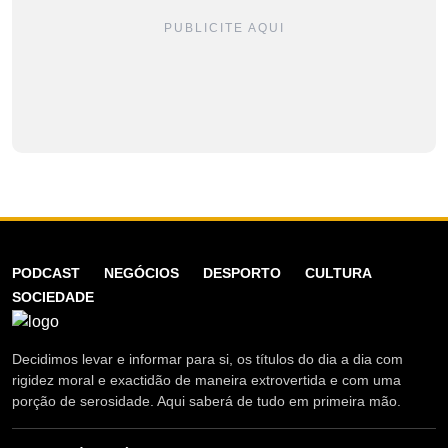
PUBLICITE AQUI
PODCAST
NEGÓCIOS
DESPORTO
CULTURA
SOCIEDADE
Decidimos levar e informar para si, os títulos do dia a dia com
rigidez moral e exactidão de maneira extrovertida e com uma
porção de serosidade. Aqui saberá de tudo em primeira mão.