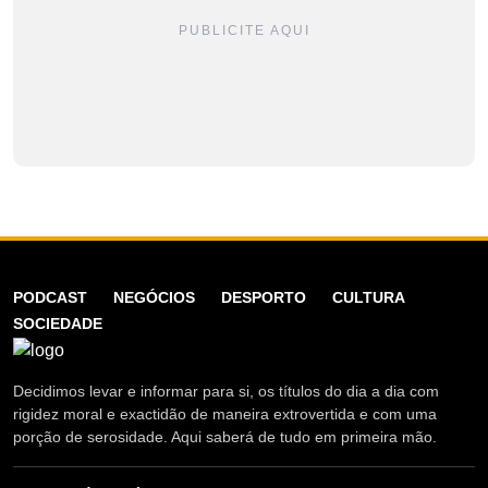
PUBLICITE AQUI
PODCAST
NEGÓCIOS
DESPORTO
CULTURA
SOCIEDADE
Decidimos levar e informar para si, os títulos do dia a dia com
rigidez moral e exactidão de maneira extrovertida e com uma
porção de serosidade. Aqui saberá de tudo em primeira mão.