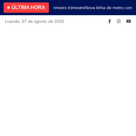
ÚLTIMA HORA
4.2% no primeiro trimestre
Nova linha de metro conec
Luanda, 07 de agosto de 2026