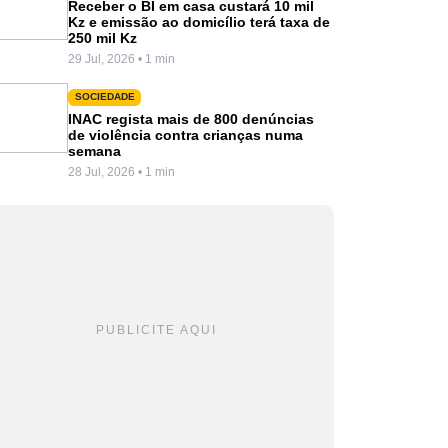
Receber o BI em casa custará 10 mil
Kz e emissão ao domicílio terá taxa de
250 mil Kz
29 Jul, 2026 • 1 min
SOCIEDADE
INAC regista mais de 800 denúncias
de violência contra crianças numa
semana
28 Jul, 2026 • 1 min
PUBLICITE AQUI