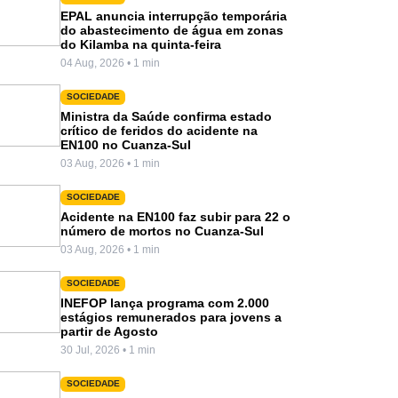
EPAL anuncia interrupção temporária
do abastecimento de água em zonas
do Kilamba na quinta-feira
04 Aug, 2026 • 1 min
SOCIEDADE
Ministra da Saúde confirma estado
crítico de feridos do acidente na
EN100 no Cuanza-Sul
03 Aug, 2026 • 1 min
SOCIEDADE
Acidente na EN100 faz subir para 22 o
número de mortos no Cuanza-Sul
03 Aug, 2026 • 1 min
SOCIEDADE
INEFOP lança programa com 2.000
estágios remunerados para jovens a
partir de Agosto
30 Jul, 2026 • 1 min
SOCIEDADE