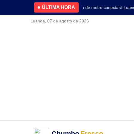
ÚLTIMA HORA
4.2% no primeiro trimestre
Nova linha de metro conectará Luanda a
Luanda, 07 de agosto de 2026
Chumbo
Fresco