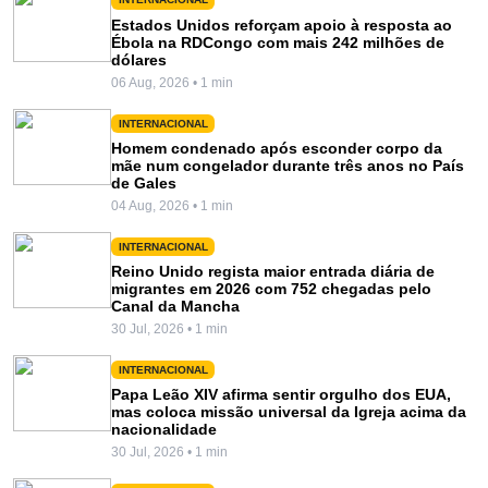
INTERNACIONAL
Estados Unidos reforçam apoio à resposta ao
Ébola na RDCongo com mais 242 milhões de
dólares
06 Aug, 2026 • 1 min
INTERNACIONAL
Homem condenado após esconder corpo da
mãe num congelador durante três anos no País
de Gales
04 Aug, 2026 • 1 min
INTERNACIONAL
Reino Unido regista maior entrada diária de
migrantes em 2026 com 752 chegadas pelo
Canal da Mancha
30 Jul, 2026 • 1 min
INTERNACIONAL
Papa Leão XIV afirma sentir orgulho dos EUA,
mas coloca missão universal da Igreja acima da
nacionalidade
30 Jul, 2026 • 1 min