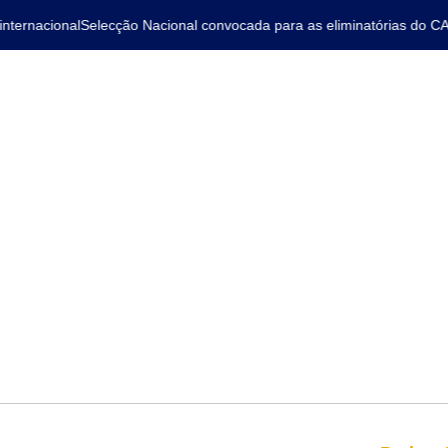
ernacional
Selecção Nacional convocada para as eliminatórias do CAN