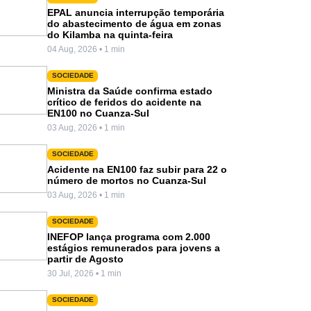
EPAL anuncia interrupção temporária
do abastecimento de água em zonas
do Kilamba na quinta-feira
04 Aug, 2026 • 1 min
SOCIEDADE
Ministra da Saúde confirma estado
crítico de feridos do acidente na
EN100 no Cuanza-Sul
03 Aug, 2026 • 1 min
SOCIEDADE
Acidente na EN100 faz subir para 22 o
número de mortos no Cuanza-Sul
03 Aug, 2026 • 1 min
SOCIEDADE
INEFOP lança programa com 2.000
estágios remunerados para jovens a
partir de Agosto
30 Jul, 2026 • 1 min
SOCIEDADE