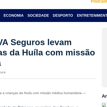
Podcas
ECONOMIA
SOCIEDADE
DESPORTO
ENTRETENIMEN
IVA Seguros levam
as da Huíla com missão
a
tura
ça a crianças da Huíla com missão médica humanitária —
Ar