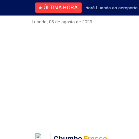
ÚLTIMA HORA
meiro trimestre
Nova linha de metro conectará Luanda ao aeroporto int
Luanda, 06 de agosto de 2026
Chumbo
Fresco