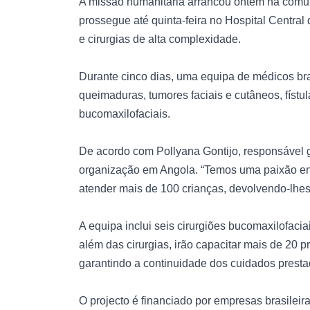
A missão humanitária arrancou ontem na comu
prossegue até quinta-feira no Hospital Central
e cirurgias de alta complexidade.
Durante cinco dias, uma equipa de médicos bra
queimaduras, tumores faciais e cutâneos, fístu
bucomaxilofaciais.
De acordo com Pollyana Gontijo, responsável g
organização em Angola. “Temos uma paixão enor
atender mais de 100 crianças, devolvendo-lhe
A equipa inclui seis cirurgiões bucomaxilofaci
além das cirurgias, irão capacitar mais de 20 
garantindo a continuidade dos cuidados presta
O projecto é financiado por empresas brasileir