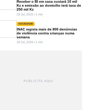
Receber o BI em casa custará 10 mil
Kz e emissão ao domicílio terá taxa de
250 mil Kz
29 Jul, 2026 • 1 min
SOCIEDADE
INAC regista mais de 800 denúncias
de violência contra crianças numa
semana
28 Jul, 2026 • 1 min
PUBLICITE AQUI