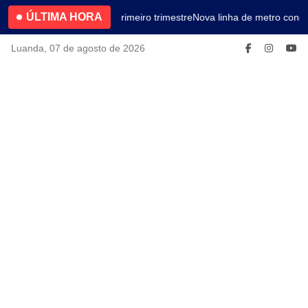
ÚLTIMA HORA
4.2% no primeiro trimestre
Nova linha de metro conec
Luanda, 07 de agosto de 2026