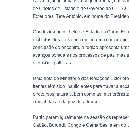
A avaliação foi feita esta segunda-feira, em M
de Chefes de Estado e de Governo da CEEAC. 
Exteriores, Téte António, em nome do Presiden
Conduzida pelo chefe de Estado da Guiné Equa
múltiplos desafios que continuam a compromete
conclusão do encontro, a região apresenta uma 
avanços pontuais nos processos de paz, mas ta
e tensões políticas.
Uma nota do Ministério das Relações Exterio
frentes têm sido insuficientes para travar a acç
e recursos naturais, bem como as interferências
consolidação da paz duradoura.
Participaram igualmente na sessão os represe
Gabão, Burundi, Congo e Camarões, além do p