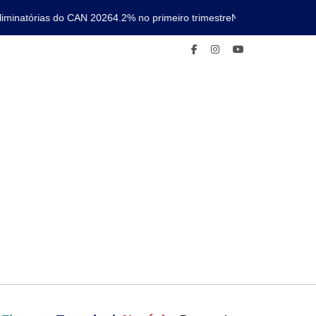
inatórias do CAN 2026
4.2% no primeiro trimestre
Nova linha de metro 