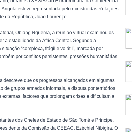
alabo, durante a 8.ª Sessão Extraordinária da Conferência
Angola esteve representada pelo ministro das Relações
te da República, João Lourenço.
torial, Obiang Nguema, a reunião virtual examinou os
r a estabilidade da África Central. Segundo a
situação “complexa, frágil e volátil”, marcada por
mbém por conflitos persistentes, pressões humanitárias
res descreve que os progressos alcançados em algumas
ão de grupos armados informais, a disputa por territórios
 externas, factores que prolongam crises e dificultam a
ntantes dos Chefes de Estado de São Tomé e Príncipe,
residente da Comissão da CEEAC, Ezéchiel Nibigira. O