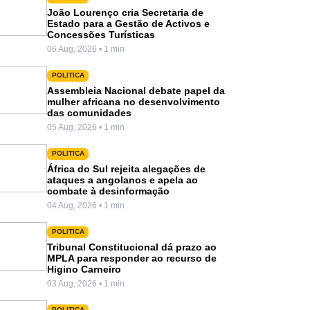
João Lourenço cria Secretaria de
Estado para a Gestão de Activos e
Concessões Turísticas
06 Aug, 2026 • 1 min
POLITICA
Assembleia Nacional debate papel da
mulher africana no desenvolvimento
das comunidades
05 Aug, 2026 • 1 min
POLITICA
África do Sul rejeita alegações de
ataques a angolanos e apela ao
combate à desinformação
04 Aug, 2026 • 1 min
POLITICA
Tribunal Constitucional dá prazo ao
MPLA para responder ao recurso de
Higino Carneiro
03 Aug, 2026 • 1 min
POLITICA