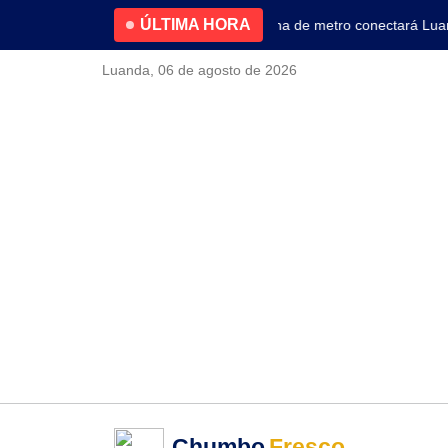
ÚLTIMA HORA
4.2% no primeiro trimestre
Nova linha de metro conectará Luanda
Luanda, 06 de agosto de 2026
Chumbo
Fresco