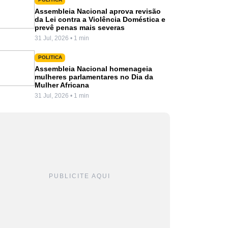
Assembleia Nacional aprova revisão
da Lei contra a Violência Doméstica e
prevê penas mais severas
31 Jul, 2026 • 1 min
POLITICA
Assembleia Nacional homenageia
mulheres parlamentares no Dia da
Mulher Africana
31 Jul, 2026 • 1 min
PUBLICITE AQUI