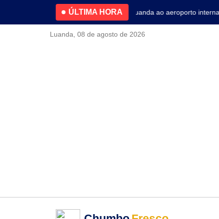
ÚLTIMA HORA
rimestre
Nova linha de metro conectará Luanda ao aeroporto internacio
Luanda, 08 de agosto de 2026
Chumbo
Fresco