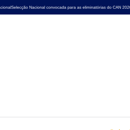
nal
Selecção Nacional convocada para as eliminatórias do CAN 2026
4.