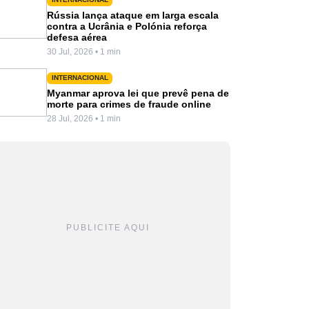
Rússia lança ataque em larga escala
contra a Ucrânia e Polónia reforça
defesa aérea
30 Jul, 2026 • 1 min
INTERNACIONAL
Myanmar aprova lei que prevê pena de
morte para crimes de fraude online
28 Jul, 2026 • 1 min
PUBLICITE AQUI