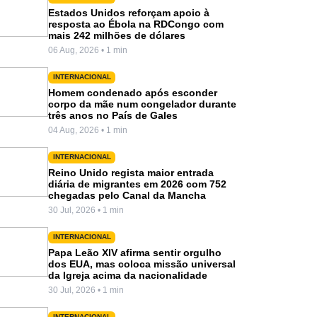
Estados Unidos reforçam apoio à
resposta ao Ébola na RDCongo com
mais 242 milhões de dólares
06 Aug, 2026 • 1 min
INTERNACIONAL
Homem condenado após esconder
corpo da mãe num congelador durante
três anos no País de Gales
04 Aug, 2026 • 1 min
INTERNACIONAL
Reino Unido regista maior entrada
diária de migrantes em 2026 com 752
chegadas pelo Canal da Mancha
30 Jul, 2026 • 1 min
INTERNACIONAL
Papa Leão XIV afirma sentir orgulho
dos EUA, mas coloca missão universal
da Igreja acima da nacionalidade
30 Jul, 2026 • 1 min
INTERNACIONAL