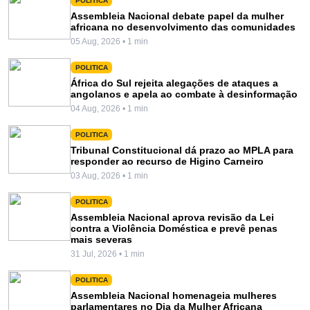
POLITICA
Assembleia Nacional debate papel da mulher
africana no desenvolvimento das comunidades
05 Aug, 2026 • 1 min
POLITICA
África do Sul rejeita alegações de ataques a
angolanos e apela ao combate à desinformação
04 Aug, 2026 • 1 min
POLITICA
Tribunal Constitucional dá prazo ao MPLA para
responder ao recurso de Higino Carneiro
03 Aug, 2026 • 1 min
POLITICA
Assembleia Nacional aprova revisão da Lei
contra a Violência Doméstica e prevê penas
mais severas
31 Jul, 2026 • 1 min
POLITICA
Assembleia Nacional homenageia mulheres
parlamentares no Dia da Mulher Africana