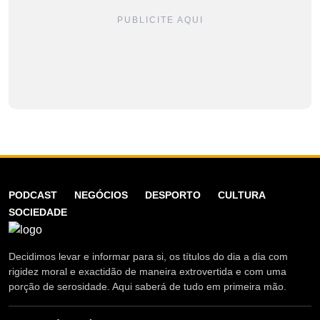
PUBLICITE AQUI
PODCAST
NEGÓCIOS
DESPORTO
CULTURA
SOCIEDADE
Decidimos levar e informar para si, os títulos do dia a dia com
rigidez moral e exactidão de maneira extrovertida e com uma
porção de serosidade. Aqui saberá de tudo em primeira mão.