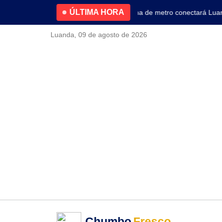
ÚLTIMA HORA
4.2% no primeiro trimestre
Nova linha de metro conectará Luanda 
Luanda, 09 de agosto de 2026
Chumbo
Fresco