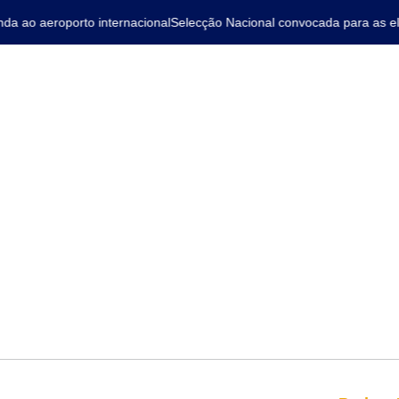
ao aeroporto internacional
Selecção Nacional convocada para as elim