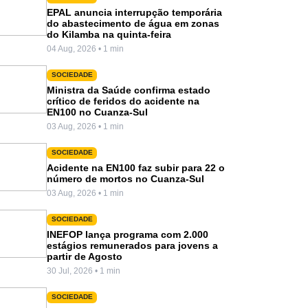
EPAL anuncia interrupção temporária
do abastecimento de água em zonas
do Kilamba na quinta-feira
04 Aug, 2026 • 1 min
SOCIEDADE
Ministra da Saúde confirma estado
crítico de feridos do acidente na
EN100 no Cuanza-Sul
03 Aug, 2026 • 1 min
SOCIEDADE
Acidente na EN100 faz subir para 22 o
número de mortos no Cuanza-Sul
03 Aug, 2026 • 1 min
SOCIEDADE
INEFOP lança programa com 2.000
estágios remunerados para jovens a
partir de Agosto
30 Jul, 2026 • 1 min
SOCIEDADE