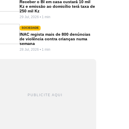
Receber o BI em casa custará 10 mil
Kz e emissão ao domicílio terá taxa de
250 mil Kz
29 Jul, 2026 • 1 min
SOCIEDADE
INAC regista mais de 800 denúncias
de violência contra crianças numa
semana
28 Jul, 2026 • 1 min
PUBLICITE AQUI