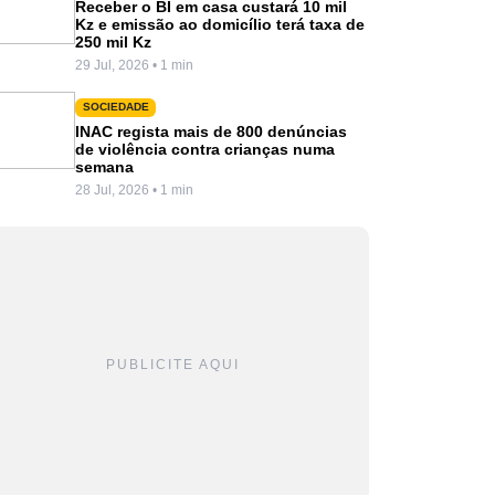
Receber o BI em casa custará 10 mil
Kz e emissão ao domicílio terá taxa de
250 mil Kz
29 Jul, 2026 • 1 min
SOCIEDADE
INAC regista mais de 800 denúncias
de violência contra crianças numa
semana
28 Jul, 2026 • 1 min
PUBLICITE AQUI