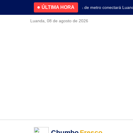
ÚLTIMA HORA
4.2% no primeiro trimestre
Nova linha de metro conectará Luanda a
Luanda, 08 de agosto de 2026
Chumbo
Fresco