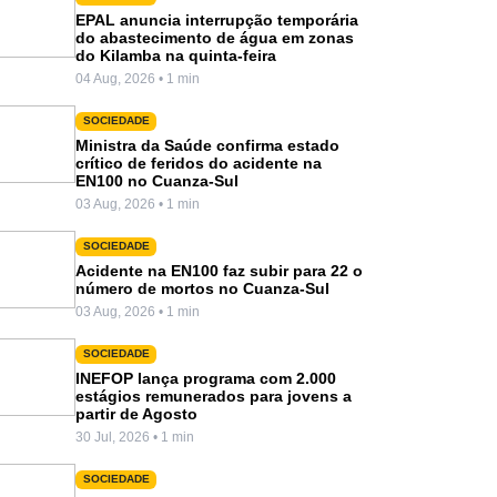
EPAL anuncia interrupção temporária
do abastecimento de água em zonas
do Kilamba na quinta-feira
04 Aug, 2026 • 1 min
SOCIEDADE
Ministra da Saúde confirma estado
crítico de feridos do acidente na
EN100 no Cuanza-Sul
03 Aug, 2026 • 1 min
SOCIEDADE
Acidente na EN100 faz subir para 22 o
número de mortos no Cuanza-Sul
03 Aug, 2026 • 1 min
SOCIEDADE
INEFOP lança programa com 2.000
estágios remunerados para jovens a
partir de Agosto
30 Jul, 2026 • 1 min
SOCIEDADE