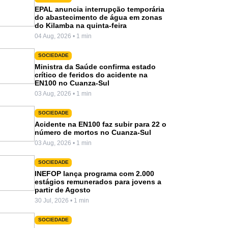
EPAL anuncia interrupção temporária
do abastecimento de água em zonas
do Kilamba na quinta-feira
04 Aug, 2026 • 1 min
SOCIEDADE
Ministra da Saúde confirma estado
crítico de feridos do acidente na
EN100 no Cuanza-Sul
03 Aug, 2026 • 1 min
SOCIEDADE
Acidente na EN100 faz subir para 22 o
número de mortos no Cuanza-Sul
03 Aug, 2026 • 1 min
SOCIEDADE
INEFOP lança programa com 2.000
estágios remunerados para jovens a
partir de Agosto
30 Jul, 2026 • 1 min
SOCIEDADE