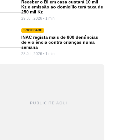
Receber o BI em casa custará 10 mil
Kz e emissão ao domicílio terá taxa de
250 mil Kz
29 Jul, 2026 • 1 min
SOCIEDADE
INAC regista mais de 800 denúncias
de violência contra crianças numa
semana
28 Jul, 2026 • 1 min
PUBLICITE AQUI