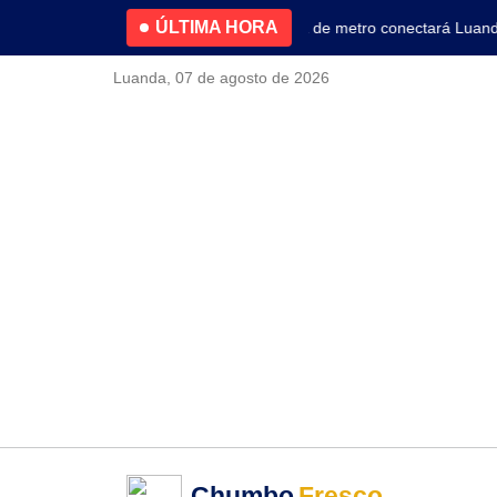
ÚLTIMA HORA
4.2% no primeiro trimestre
Nova linha de metro conectará Luanda ao
Luanda, 07 de agosto de 2026
Chumbo
Fresco