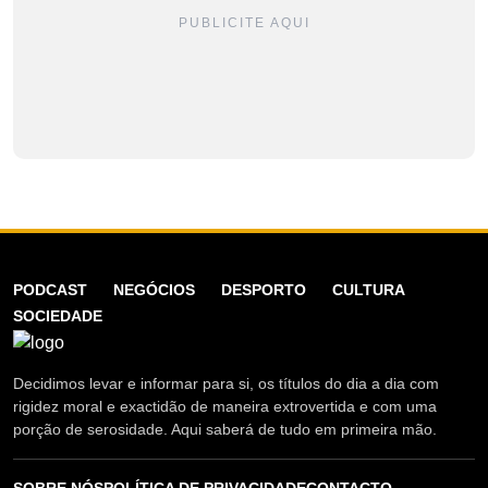
PUBLICITE AQUI
PODCAST
NEGÓCIOS
DESPORTO
CULTURA
SOCIEDADE
Decidimos levar e informar para si, os títulos do dia a dia com
rigidez moral e exactidão de maneira extrovertida e com uma
porção de serosidade. Aqui saberá de tudo em primeira mão.
SOBRE NÓS
POLÍTICA DE PRIVACIDADE
CONTACTO