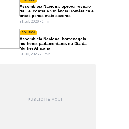
Assembleia Nacional aprova revisão
da Lei contra a Violência Doméstica e
prevê penas mais severas
31 Jul, 2026 • 1 min
POLITICA
Assembleia Nacional homenageia
mulheres parlamentares no Dia da
Mulher Africana
31 Jul, 2026 • 1 min
PUBLICITE AQUI