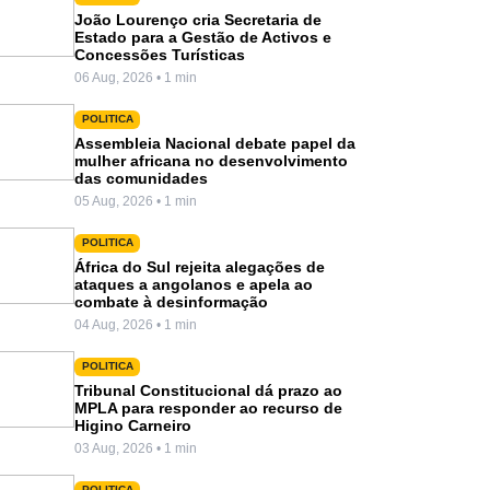
João Lourenço cria Secretaria de
Estado para a Gestão de Activos e
Concessões Turísticas
06 Aug, 2026 • 1 min
POLITICA
Assembleia Nacional debate papel da
mulher africana no desenvolvimento
das comunidades
05 Aug, 2026 • 1 min
POLITICA
África do Sul rejeita alegações de
ataques a angolanos e apela ao
combate à desinformação
04 Aug, 2026 • 1 min
POLITICA
Tribunal Constitucional dá prazo ao
MPLA para responder ao recurso de
Higino Carneiro
03 Aug, 2026 • 1 min
POLITICA