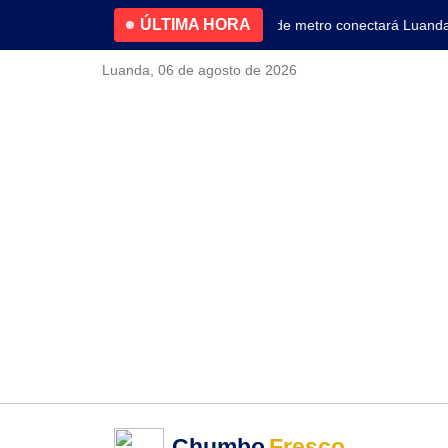
ÚLTIMA HORA
4.2% no primeiro trimestre
Nova linha de metro conectará Luanda ao
Luanda, 06 de agosto de 2026
Chumbo
Fresco